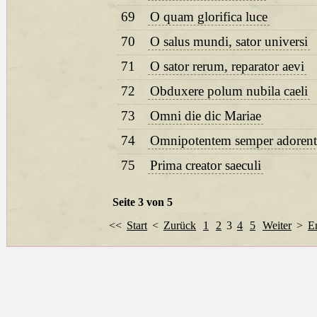
69
O quam glorifica luce
70
O salus mundi, sator universi
71
O sator rerum, reparator aevi
72
Obduxere polum nubila caeli
73
Omni die dic Mariae
74
Omnipotentem semper adorent
75
Prima creator saeculi
Seite 3 von 5
<<
Start
<
Zurück
1
2
3
4
5
Weiter
>
E