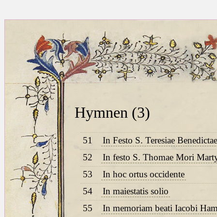
Hymnen (3)
51
In Festo S. Teresiae Benedicta
52
In festo S. Thomae Mori Marty
53
In hoc ortus occidente
54
In maiestatis solio
55
In memoriam beati Iacobi Ham