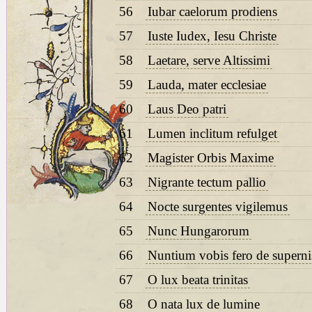
56
Iubar caelorum prodiens
57
Iuste Iudex, Iesu Christe
58
Laetare, serve Altissimi
59
Lauda, mater ecclesiae
60
Laus Deo patri
61
Lumen inclitum refulget
62
Magister Orbis Maxime
63
Nigrante tectum pallio
64
Nocte surgentes vigilemus
65
Nunc Hungarorum
66
Nuntium vobis fero de superni
67
O lux beata trinitas
68
O nata lux de lumine