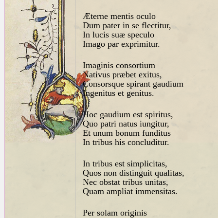
Æterne mentis oculo
Dum pater in se flectitur,
In lucis suæ speculo
Imago par exprimitur.
Imaginis consortium
Nativus præbet exitus,
Consorsque spirant gaudium
Ingenitus et genitus.
Hoc gaudium est spiritus,
Quo patri natus iungitur,
Et unum bonum funditus
In tribus his concluditur.
In tribus est simplicitas,
Quos non distinguit qualitas,
Nec obstat tribus unitas,
Quam ampliat immensitas.
Per solam originis