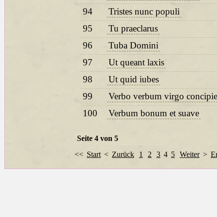
94
Tristes nunc populi
95
Tu praeclarus
96
Tuba Domini
97
Ut queant laxis
98
Ut quid iubes
99
Verbo verbum virgo concipi
100
Verbum bonum et suave
Seite 4 von 5
<<
Start
<
Zurück
1
2
3
4
5
Weiter
>
E