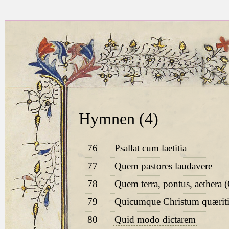
Hymnen (4)
76
Psallat cum laetitia
77
Quem pastores laudavere
78
Quem terra, pontus, aethera (
79
Quicumque Christum quæritis
80
Quid modo dictarem