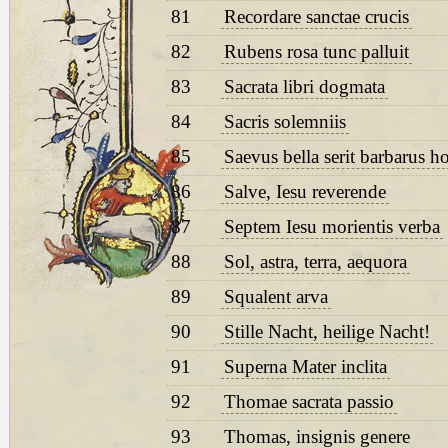
81
Recordare sanctae crucis
82
Rubens rosa tunc palluit
83
Sacrata libri dogmata
84
Sacris solemniis
85
Saevus bella serit barbarus h
86
Salve, Iesu reverende
87
Septem Iesu morientis verba
88
Sol, astra, terra, aequora
89
Squalent arva
90
Stille Nacht, heilige Nacht!
91
Superna Mater inclita
92
Thomae sacrata passio
93
Thomas, insignis genere