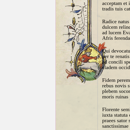
acceptam et 
tradis tuis c
Radice natus
dulcem relin
ad lucem Ev
Afris ferend
Qui devocatu
per te renatis
ad concili s
cladem occid
Fidem peremp
rebus novis 
plebem socor
moris ruinas 
Florente sem
iuxta statuta
praees sator 
sanctissimae 