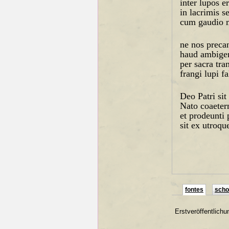
inter lupos e
in lacrimis s
cum gaudio 
ne nos precan
haud ambigen
per sacra tran
frangi lupi f
Deo Patri sit
Nato coaeter
et prodeunti 
sit ex utroqu
fontes
schol
Erstveröffentlichu