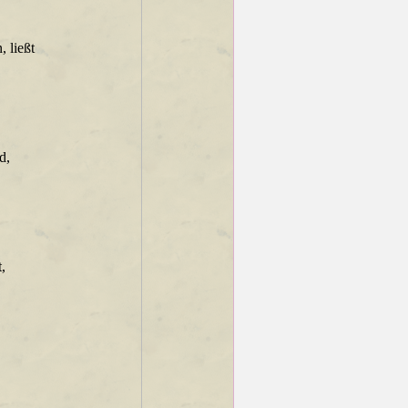
 ließt
d,
,