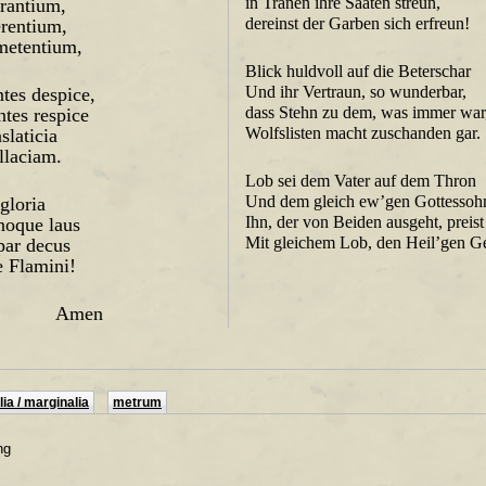
in Tränen ihre Saaten streun,
rrantium,
dereinst der Garben sich erfreun!
erentium,
metentium,
Blick huldvoll auf die Beterschar
Und ihr Vertraun, so wunderbar,
tes despice,
dass Stehn zu dem, was immer war
tes respice
Wolfslisten macht zuschanden gar.
slaticia
allaciam.
Lob sei dem Vater auf dem Thron
Und dem gleich ew’gen Gottessoh
 gloria
Ihn, der von Beiden ausgeht, preist
noque laus
Mit gleichem Lob, den Heil’gen Ge
par decus
e Flamini!
Amen
ia / marginalia
metrum
ng