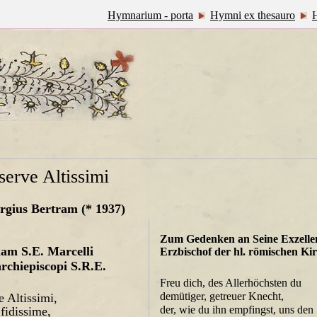
Hymnarium - porta
Hymni ex thesauro
serve Altissimi
rgius Bertram (* 1937)
Zum Gedenken an Seine Exzelle
am S.E. Marcelli
Erzbischof der hl. römischen Ki
rchiepiscopi S.R.E.
Freu dich, des Allerhöchsten du
demütiger, getreuer Knecht,
e Altissimi,
der, wie du ihn empfingst, uns den
fidissime,