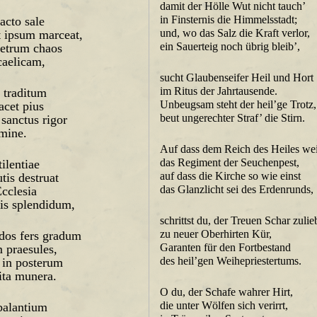
damit der Hölle Wut nicht tauch’
in Finsternis die Himmelsstadt;
acto sale
und, wo das Salz die Kraft verlor,
 ipsum marceat,
ein Sauerteig noch übrig bleib’,
aetrum chaos
caelicam,
sucht Glaubenseifer Heil und Hort
im Ritus der Jahrtausende.
 traditum
Unbeugsam steht der heil’ge Trotz,
lacet pius
beut ungerechter Straf’ die Stirn.
 sanctus rigor
lmine.
Auf dass dem Reich des Heiles we
das Regiment der Seuchenpest,
tilentiae
auf dass die Kirche so wie einst
tis destruat
das Glanzlicht sei des Erdenrunds,
Ecclesia
bis splendidum,
schrittst du, der Treuen Schar zulie
zu neuer Oberhirten Kür,
dos fers gradum
Garanten für den Fortbestand
 praesules,
des heil’gen Weihepriestertums.
t in posterum
ta munera.
O du, der Schafe wahrer Hirt,
die unter Wölfen sich verirrt,
balantium