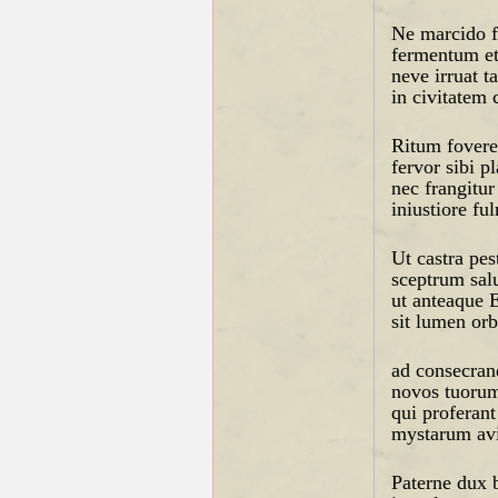
Ne marcido f
fermentum et
neve irruat t
in civitatem 
Ritum fovere
fervor sibi p
nec frangitur
iniustiore fu
Ut castra pes
sceptrum salu
ut anteaque 
sit lumen or
ad consecran
novos tuorum
qui proferan
mystarum avi
Paterne dux 