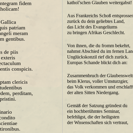
kathol’schen Glauben weitergabst!
integram fidem
atholicam!
Aus Frankreichs Schoß entsprossen,
zurück du dein geliebtes Land,
 Gallica
das Licht des Evangeliums
quis patriam
zu bringen Afrikas Geschlecht.
angeli meram
am gentibus.
Von ihnen, die du fromm bekehrt,
nahmst Abschied du im fernen Lan
s de piis
Unglückskonzil rief dich zurück.
 exteris
Europas Schande blickt dich an:
pectaculum
entis conspicis.
Zusammenbruch der Glaubenswelt
beim Klerus, voller Umsturzgier,
tam clericis
das Volk verkommen und erschlafft
studentibus
der alten Sitten Niedergang.
dem, perditam,
pristini.
Gemäß der Satzung gründest du
ein hochberühmtes Seminar,
inario
befehligst, die der heiligsten
 condito
der Wissenschaften sich vertraut,
scientiae
tironibus.