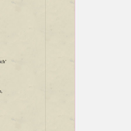
ich’
b,