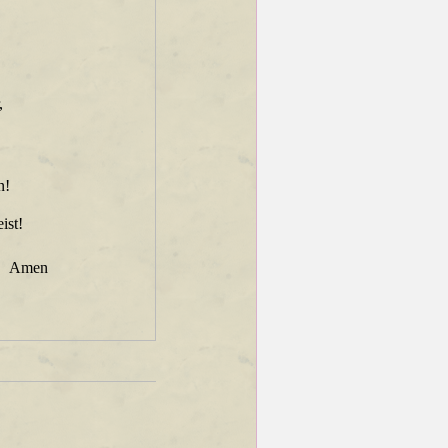
,
n!
ist!
Amen