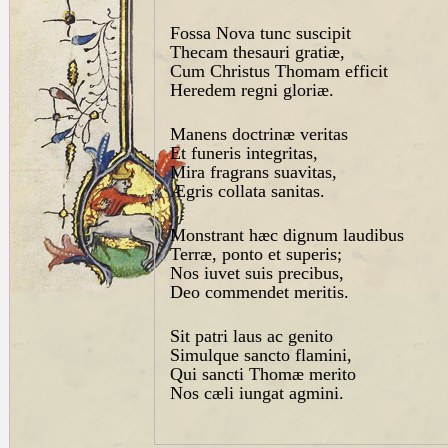
Fossa Nova tunc suscipit
Thecam thesauri gratiæ,
Cum Christus Thomam efficit
Heredem regni gloriæ.
Manens doctrinæ veritas
Et funeris integritas,
Mira fragrans suavitas,
Ægris collata sanitas.
Monstrant hæc dignum laudibus
Terræ, ponto et superis;
Nos iuvet suis precibus,
Deo commendet meritis.
Sit patri laus ac genito
Simulque sancto flamini,
Qui sancti Thomæ merito
Nos cæli iungat agmini.