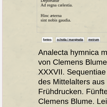
Deportatur
Ad regna cælestia.
Hinc æterna
sint nobis gaudia.
fontes
scholia / marginalia
metrum
Analecta hymnica m
von Clemens Blume 
XXXVII. Sequentiae 
des Mittelalters au
Frühdrucken. Fünft
Clemens Blume. Leip