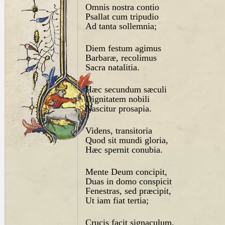
Omnis nostra contio
Psallat cum tripudio
Ad tanta sollemnia;
Diem festum agimus
Barbaræ, recolimus
Sacra natalitia.
Hæc secundum sæculi
Dignitatem nobili
Nascitur prosapia.
Videns, transitoria
Quod sit mundi gloria,
Hæc spernit conubia.
Mente Deum concipit,
Duas in domo conspicit
Fenestras, sed præcipit,
Ut iam fiat tertia;
Crucis facit signaculum,