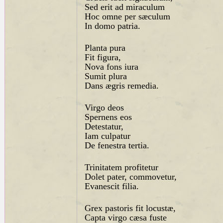
Sed erit ad miraculum
Hoc omne per sæculum
In domo patria.
Planta pura
Fit figura,
Nova fons iura
Sumit plura
Dans ægris remedia.
Virgo deos
Spernens eos
Detestatur,
Iam culpatur
De fenestra tertia.
Trinitatem profitetur
Dolet pater, commovetur,
Evanescit filia.
Grex pastoris fit locustæ,
Capta virgo cæsa fuste