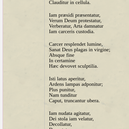
Clauditur in cellula.
Iam præsidi præsentatur,
Verum Deum protestatur,
Verberatur, Arta damnatur
Iam carceris custodia.
Carcer resplendet lumine,
Sanat Deus plagas in virgine;
Absque fine
In certamine
Hæc devovet sculptilia.
Isti latus aperitur,
Ardens lampas adponitur;
Plus punitur,
Nam tunditur
Caput, truncantur ubera.
Iam nudata agitatur,
Dei stola iam velatur,
Decollatur,