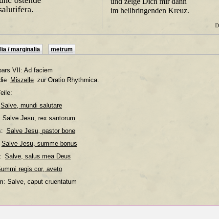
und zeige Dich mir dann
salutifera.
im heilbringenden Kreuz.
D
ia / marginalia
metrum
pars VII: Ad faciem
 die
Miszelle
zur Oratio Rhythmica.
eile:
Salve, mundi salutare
:
Salve Jesu, rex santorum
s:
Salve Jesu, pastor bone
Salve Jesu, summe bonus
s:
Salve, salus mea Deus
ummi regis cor, aveto
em: Salve, caput cruentatum