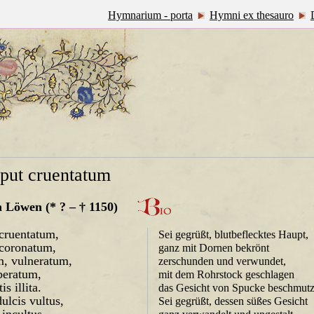
Hymnarium - porta
Hymni ex thesauro
aput cruentatum
n Löwen
(* ? – † 1150)
 cruentatum,
Sei gegrüßt, blutbeflecktes Haupt,
 coronatum,
ganz mit Dornen bekrönt
, vulneratum,
zerschunden und verwundet,
beratum,
mit dem Rohrstock geschlagen
is illita.
das Gesicht von Spucke beschmutz
dulcis vultus,
Sei gegrüßt, dessen süßes Gesicht
incultus,