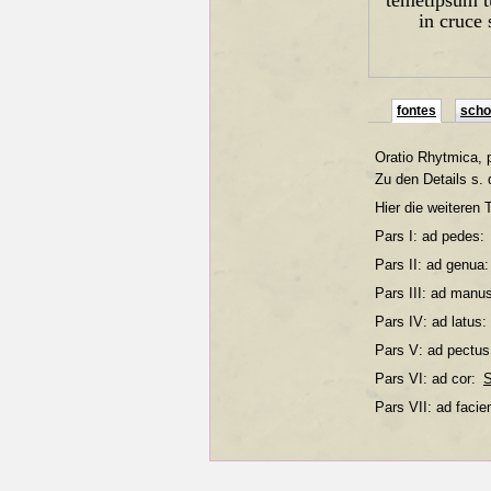
in cruce 
fontes
schol
Oratio Rhytmica, 
Zu den Details s.
Hier die weiteren T
Pars I: ad pedes:
Pars II: ad genua
Pars III: ad manu
Pars IV: ad latus:
Pars V: ad pectu
Pars VI: ad cor:
S
Pars VII: ad faci