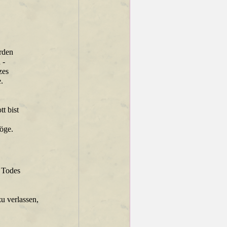
erden
 -
zes
.
tt bist
möge.
s Todes
zu verlassen,