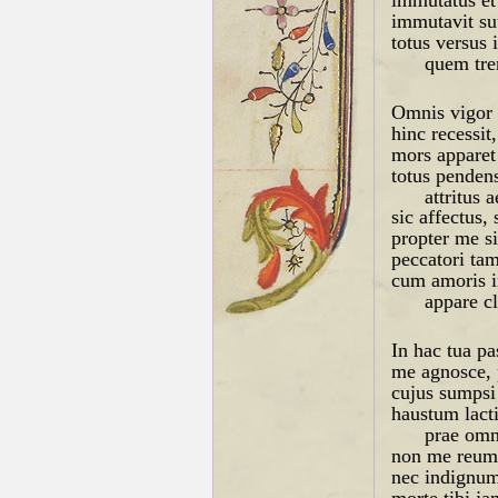
immutavit su
totus versus 
quem trem
Omnis vigor 
hinc recessit
mors apparet
totus pendens
attritus 
sic affectus, 
propter me si
peccatori ta
cum amoris i
appare cl
In hac tua pa
me agnosce, 
cujus sumpsi
haustum lact
prae omni
non me reum 
nec indignum
morte tibi ja