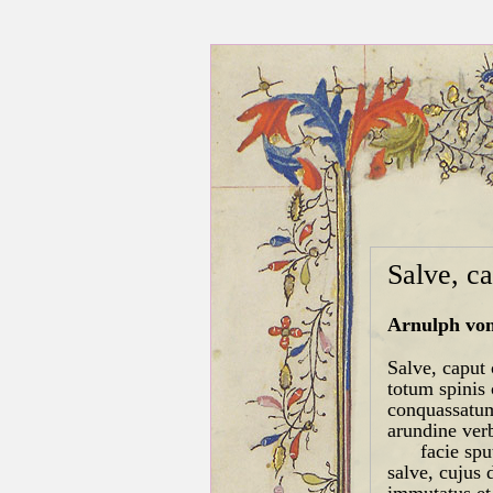
Salve, c
Arnulph vo
Salve, caput
totum spinis
conquassatum
arundine ver
facie sput
salve, cujus 
immutatus et 