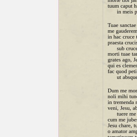
tuum caput hi
in meis p
Tuae sanctae
me gauderem 
in hac cruce
praesta cruci
sub cruce
morti tuae t
grates ago, J
qui es cleme
fac quod peti
ut absque
Dum me mori 
noli mihi tun
in tremenda 
veni, Jesu, 
tuere me 
cum me jubes
Jesu chare, t
o amator amp
temetipsum t