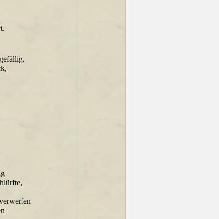
t.
efällig,
ck,
ng
hlürfte,
 verwerfen
en