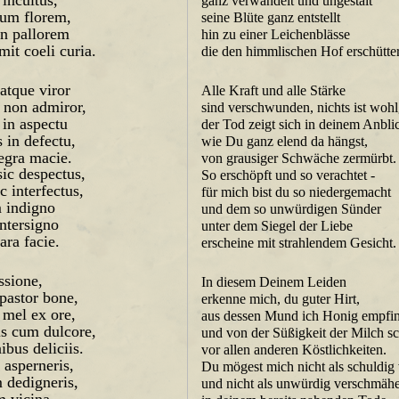
ganz verwandelt und ungestalt
um florem,
seine Blüte ganz entstellt
in pallorem
hin zu einer Leichenblässe
it coeli curia.
die den himmlischen Hof erschütter
atque viror
Alle Kraft und alle Stärke
, non admiror,
sind verschwunden, nichts ist wohlg
 in aspectu
der Tod zeigt sich in deinem Anbli
 in defectu,
wie Du ganz elend da hängst,
aegra macie.
von grausiger Schwäche zermürbt.
sic despectus,
So erschöpft und so verachtet -
c interfectus,
für mich bist du so niedergemacht
m indigno
und dem so unwürdigen Sünder
ntersigno
unter dem Siegel der Liebe
ara facie.
erscheine mit strahlendem Gesicht.
ssione,
In diesem Deinem Leiden
pastor bone,
erkenne mich, du guter Hirt,
 mel ex ore,
aus dessen Mund ich Honig empfi
is cum dulcore,
und von der Süßigkeit der Milch sc
bus deliciis.
vor allen anderen Köstlichkeiten.
asperneris,
Du mögest mich nicht als schuldig
 dedigneris,
und nicht als unwürdig verschmäh
m vicina,