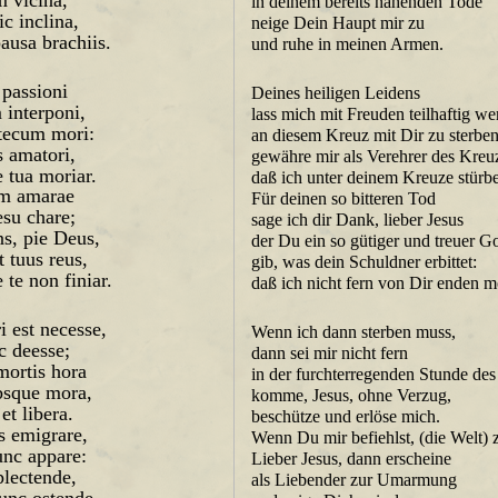
in deinem bereits nahenden Tode
c inclina,
neige Dein Haupt mir zu
ausa brachiis.
und ruhe in meinen Armen.
 passioni
Deines heiligen Leidens
interponi,
lass mich mit Freuden teilhaftig w
 tecum mori:
an diesem Kreuz mit Dir zu sterben
s amatori,
gewähre mir als Verehrer des Kreu
 tua moriar.
daß ich unter deinem Kreuze stürbe
am amarae
Für deinen so bitteren Tod
esu chare;
sage ich dir Dank, lieber Jesus
ns, pie Deus,
der Du ein so gütiger und treuer Go
t tuus reus,
gib, was dein Schuldner erbittet:
 te non finiar.
daß ich nicht fern von Dir enden 
est necesse,
Wenn ich dann sterben muss,
c deesse;
dann sei mir nicht fern
mortis hora
in der furchterregenden Stunde de
absque mora,
komme, Jesus, ohne Verzug,
et libera.
beschütze und erlöse mich.
 emigrare,
Wenn Du mir befiehlst, (die Welt) 
unc appare:
Lieber Jesus, dann erscheine
lectende,
als Liebender zur Umarmung
unc ostende