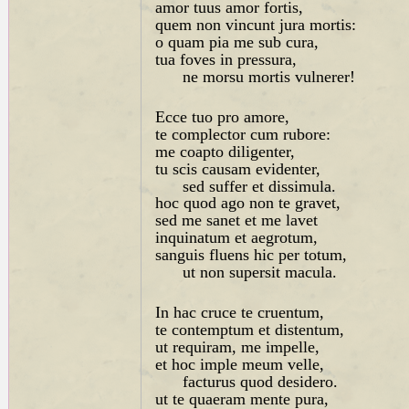
amor tuus amor fortis,
quem non vincunt jura mortis:
o quam pia me sub cura,
tua foves in pressura,
ne morsu mortis vulnerer!
Ecce tuo pro amore,
te complector cum rubore:
me coapto diligenter,
tu scis causam evidenter,
sed suffer et dissimula.
hoc quod ago non te gravet,
sed me sanet et me lavet
inquinatum et aegrotum,
sanguis fluens hic per totum,
ut non supersit macula.
In hac cruce te cruentum,
te contemptum et distentum,
ut requiram, me impelle,
et hoc imple meum velle,
facturus quod desidero.
ut te quaeram mente pura,