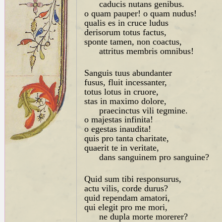
caducis nutans genibus.
o quam pauper! o quam nudus!
qualis es in cruce ludus
derisorum totus factus,
sponte tamen, non coactus,
attritus membris omnibus!
Sanguis tuus abundanter
fusus, fluit incessanter,
totus lotus in cruore,
stas in maximo dolore,
praecinctus vili tegmine.
o majestas infinita!
o egestas inaudita!
quis pro tanta charitate,
quaerit te in veritate,
dans sanguinem pro sanguine?
Quid sum tibi responsurus,
actu vilis, corde durus?
quid rependam amatori,
qui elegit pro me mori,
ne dupla morte morerer?