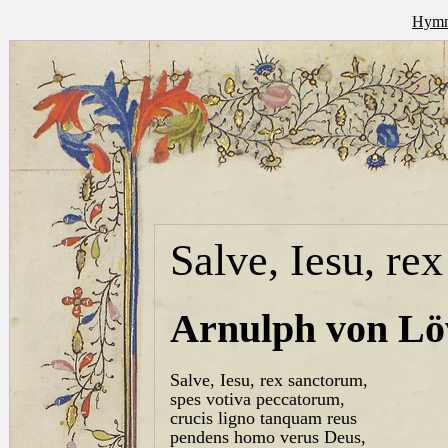
Hymna
Salve, Iesu, re
Arnulph von L
Salve, Iesu, rex sanctorum,
spes votiva peccatorum,
crucis ligno tanquam reus
pendens homo verus Deus,