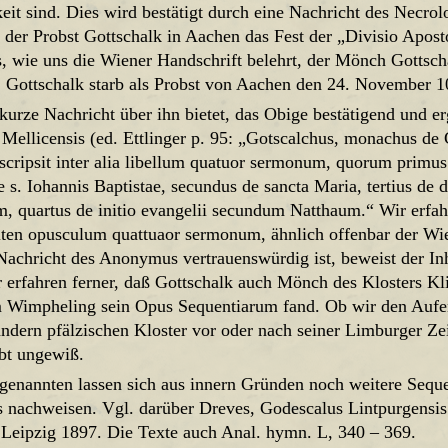
keit sind. Dies wird bestätigt durch eine Nachricht des Necr
 der Probst Gottschalk in Aachen das Fest der „Divisio Apost
s, wie uns die Wiener Handschrift belehrt, der Mönch Gottsc
t. Gottschalk starb als Probst von Aachen den 24. November 1
 kurze Nachricht über ihn bietet, das Obige bestätigend und e
ellicensis (ed. Ettlinger p. 95: „Gotscalchus, monachus de 
scripsit inter alia libellum quatuor sermonum, quorum primus
 s. Iohannis Baptistae, secundus de sancta Maria, tertius de 
m, quartus de initio evangelii secundum Natthaum.“ Wir erfah
ten opusculum quattuaor sermonum, ähnlich offenbar der Wie
Nachricht des Anonymus vertrauenswürdig ist, beweist der Inha
 erfahren ferner, daß Gottschalk auch Mönch des Klosters K
 Wimpheling sein Opus Sequentiarum fand. Ob wir den Aufen
andern pfälzischen Kloster vor oder nach seiner Limburger Ze
ibt ungewiß.
genannten lassen sich aus innern Gründen noch weitere Sequ
s nachweisen. Vgl. darüber Dreves, Godescalus Lintpurgensi
, Leipzig 1897. Die Texte auch Anal. hymn. L, 340 – 369.