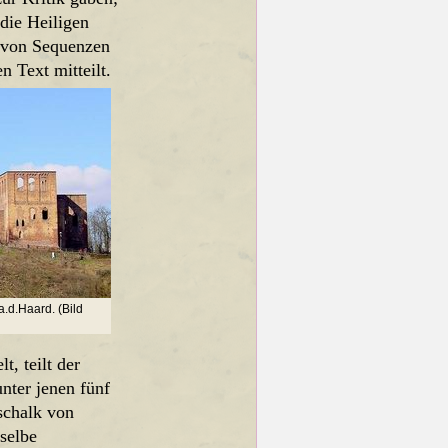
 die Heiligen
r von Sequenzen
n Text mitteilt.
a.d.Haard. (Bild
, teilt der
nter jenen fünf
schalk von
selbe