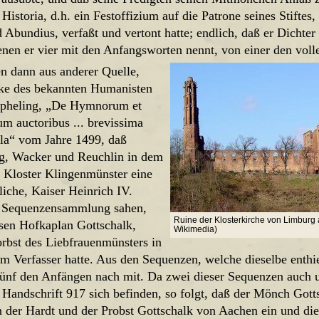
 Historia, d.h. ein Festoffizium auf die Patrone seines Stiftes,
 Abundius, verfaßt und vertont hatte; endlich, daß er Dichte
nen er vier mit den Anfangsworten nennt, von einer den volle
en dann aus anderer Quelle,
ke des bekannten Humanisten
pheling, „De Hymnorum et
m auctoribus ... brevissima
ula“ vom Jahre 1499, daß
, Wacker und Reuchlin in dem
n Kloster Klingenmünster eine
liche, Kaiser Heinrich IV.
 Sequenzensammlung sahen,
Ruine der Klosterkirche von Limburg 
sen Hofkaplan Gottschalk,
Wikimedia)
orbst des Liebfrauenmünsters in
 Verfasser hatte. Aus den Sequenzen, welche dieselbe enthielt
ünf den Anfängen nach mit. Da zwei dieser Sequenzen auch u
 Handschrift 917 sich befinden, so folgt, daß der Mönch Gott
 der Hardt und der Probst Gottschalk von Aachen ein und die