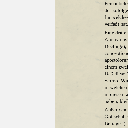
Persönlich
der zufolge
für welche
verfaßt ha
Eine dritte
Anonymus M
Declinge), 
conceptione
apostoloru
einem zwei
Daß diese 
Sermo. Wir
in welchem
in diesem 
haben, ble
Außer den 
Gottschalk
Beträge I)