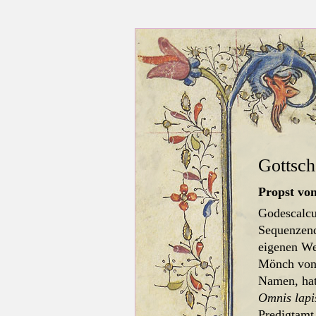
Gottsch
Propst vo
Godescalcu
Sequenzendi
eigenen We
Mönch von 
Namen, hat
Omnis lapi
Predigtamt