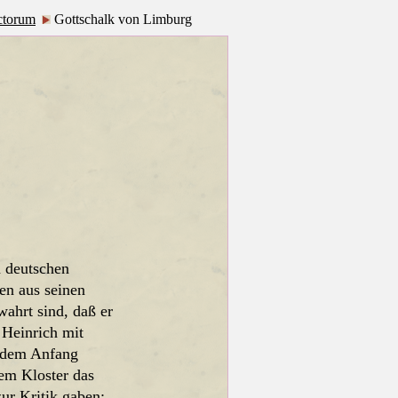
ctorum
Gottschalk von Limburg
n deutschen
en aus seinen
wahrt sind, daß er
Heinrich mit
t dem Anfang
nem Kloster das
ur Kritik gaben;