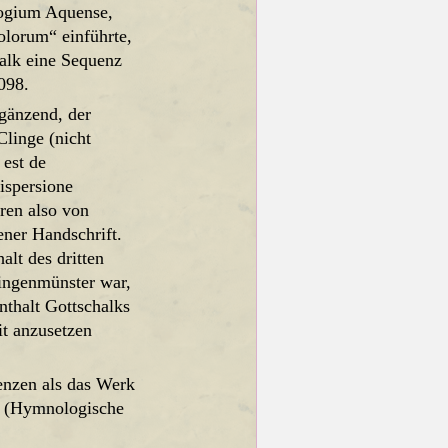
ologium Aquense,
olorum“ einführte,
halk eine Sequenz
098.
rgänzend, der
Clinge (nicht
 est de
dispersione
ren also von
ner Handschrift.
lt des dritten
lingenmünster war,
thalt Gottschalks
it anzusetzen
enzen als das Werk
s (Hymnologische