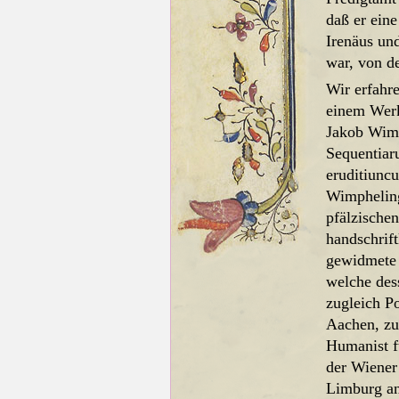
daß er eine
Irenäus und
war, von de
Wir erfahr
einem Wer
Jakob Wim
Sequentiaru
eruditiunc
Wimpheling
pfälzische
handschrift
gewidmete
welche des
zugleich P
Aachen, zum
Humanist f
der Wiener
Limburg an