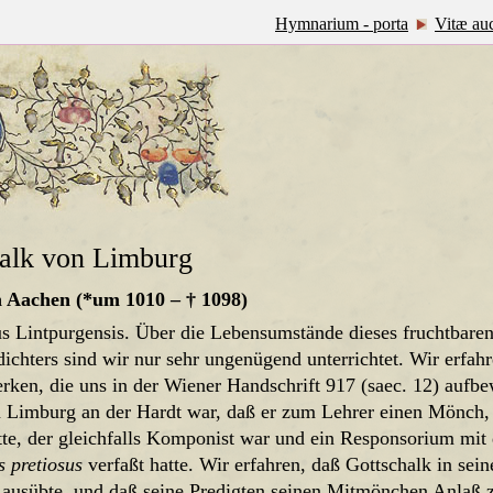
Hymnarium - porta
Vitæ au
alk von Limburg
n Aachen (*um 1010 – † 1098)
s Lintpurgensis. Über die Lebensumstände dieses fruchtbare
chters sind wir nur sehr ungenügend unterrichtet. Wir erfahr
rken, die uns in der Wiener Handschrift 917 (saec. 12) aufbe
Limburg an der Hardt war, daß er zum Lehrer einen Mönch, 
te, der gleichfalls Komponist war und ein Responsorium mi
s
pretiosus
verfaßt hatte. Wir erfahren, daß Gottschalk in sei
 ausübte, und daß seine Predigten seinen Mitmönchen Anlaß z