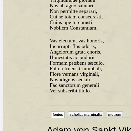
Virginumque gloriam.
Nos ab agno salutari
Non permitte separari,
Cui se totam consecrasti,
Cuius ope tu curasti
Nobilem Constantiam.
Vas electum, vas honoris,
Incorrupti flos odoris,
Angelorum grata choris,
Honestatis ac pudoris
Formam præbens sæculo,
Palma fruens triumphali,
Flore vernans virginali,
Nos idignos seciali
Fac sanctorum generali
Vel subscribi titulo.
fontes
scholia / marginalia
metrum
Adam von Sankt Vik