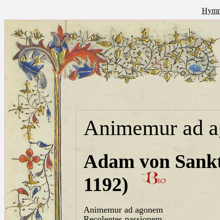
Hymna
Animemur ad 
Adam von Sankt
1192)
Animemur ad agonem
Recolentes passionem