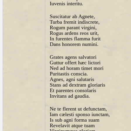
Iuvenis interitu.
Suscitatur ab Agnete,
Turba fremit indiscrete,
Rogum parant virgini,
Rogus ardens reos urit,
In furentes flamma furit
Dans honorem numini.
Grates agens salvatori
Guttur offert hæc lictori
Ned ad horam timet mori
Puritastis conscia.
Agnes, agni salutaris
Stans ad dextram gloriaris
Et parentes consolaris
Invitans ad gaudia.
Ne te flerent ut defunctam,
Iam cælesti sponso iunctam,
Is sub agni forma suam
Revelavit atque tuam