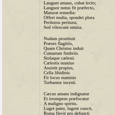
Languet amans, cubat lecto;
Languor notus fit præfecto,
Maturat remedia:
Offert multa, spondet plura
Periturus peritura;
Sed vilescunt omnia.
Nudam prostituit
Præses flagitiis,
Quam Christus induit
Comarum fimbriis
Stolaque cælesti.
Cælestis nuntius
Assistit propius,
Cella libidinis
Fit locus numinis
Turbantur incesti.
Cæcus amans indignatur
Et irrumpens præfocatur
A maligno spiritu.
Luget pater, lugent cuncti,
Roma flevit pro defuncti