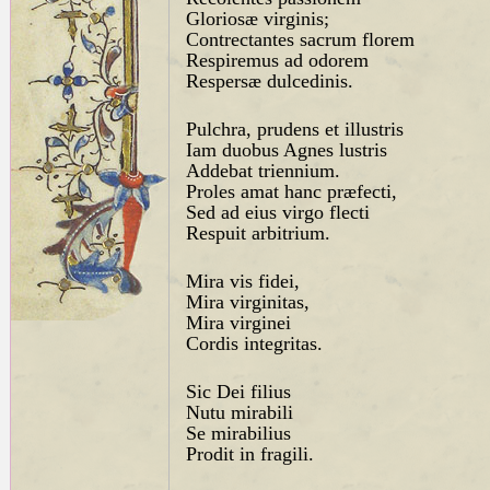
Gloriosæ virginis;
Contrectantes sacrum florem
Respiremus ad odorem
Respersæ dulcedinis.
Pulchra, prudens et illustris
Iam duobus Agnes lustris
Addebat triennium.
Proles amat hanc præfecti,
Sed ad eius virgo flecti
Respuit arbitrium.
Mira vis fidei,
Mira virginitas,
Mira virginei
Cordis integritas.
Sic Dei filius
Nutu mirabili
Se mirabilius
Prodit in fragili.