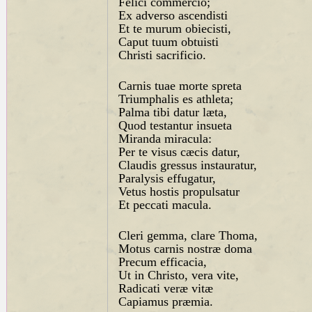
Felici commercio;
Ex adverso ascendisti
Et te murum obiecisti,
Caput tuum obtuisti
Christi sacrificio.
Carnis tuae morte spreta
Triumphalis es athleta;
Palma tibi datur læta,
Quod testantur insueta
Miranda miracula:
Per te visus cæcis datur,
Claudis gressus instauratur,
Paralysis effugatur,
Vetus hostis propulsatur
Et peccati macula.
Cleri gemma, clare Thoma,
Motus carnis nostræ doma
Precum efficacia,
Ut in Christo, vera vite,
Radicati veræ vitæ
Capiamus præmia.