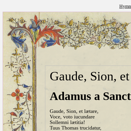
Hymna
Gaude, Sion, et
Adamus a Sancto
Gaude, Sion, et lætare,
Voce, voto iucundare
Sollemni lætitia!
Tuus Thomas trucidatur,