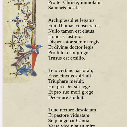
Pro te, Christe, immolatur
Salutaris hostia.
Archipræsul et legatus
Fuit Thomas consecratus,
Nullo tamen est elatus
Honoris fastigio;
Dispensator summi regis
Et divinæ doctor legis
Pro tutela sui gregis
Trusus est exsilio.
Telo certans pastorali,
Ense cinctus spiritali
Triuphare meruit.
Hic pro Dei sui lege
Et pro suo mori grege
Decertare studuit.
Tunc rectore desolatam
Et pastore viduatam
Se plangebat Cantia;
Versa vice plausu miro