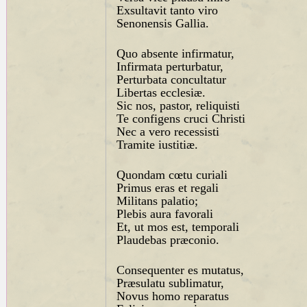
Exsultavit tanto viro
Senonensis Gallia.
Quo absente infirmatur,
Infirmata perturbatur,
Perturbata concultatur
Libertas ecclesiæ.
Sic nos, pastor, reliquisti
Te configens cruci Christi
Nec a vero recessisti
Tramite iustitiæ.
Quondam cœtu curiali
Primus eras et regali
Militans palatio;
Plebis aura favorali
Et, ut mos est, temporali
Plaudebas præconio.
Consequenter es mutatus,
Præsulatu sublimatur,
Novus homo reparatus