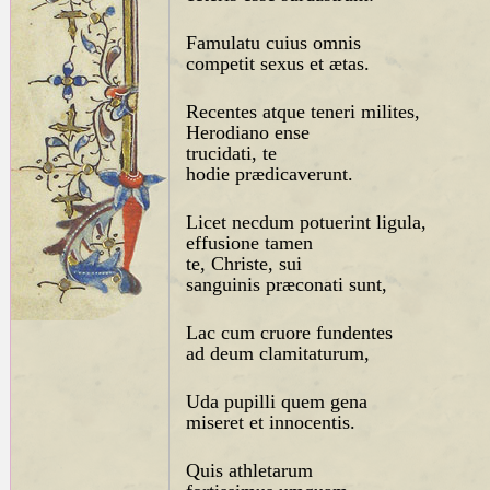
Famulatu cuius omnis
competit sexus et ætas.
Recentes atque teneri milites,
Herodiano ense
trucidati, te
hodie prædicaverunt.
Licet necdum potuerint ligula,
effusione tamen
te, Christe, sui
sanguinis præconati sunt,
Lac cum cruore fundentes
ad deum clamitaturum,
Uda pupilli quem gena
miseret et innocentis.
Quis athletarum