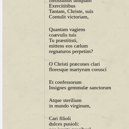
fortissimus umquam
Exercititibus
Tantam, Christe, suis
Contulit victoriam,
Quantam vagiens
coævulis tuis
Tu præstitisti,
mittens eos cælum
regnaturos perpetim?
O Christi præcones clari
floresque martyrum corusci
Et confessorum
Insignes gemmulæ sanctorum
Atque sterilium
in mundo virginum,
Cari filioli
dulces pusioli: