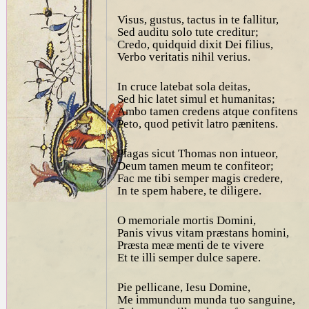
Visus, gustus, tactus in te fallitur,
Sed auditu solo tute creditur;
Credo, quidquid dixit Dei filius,
Verbo veritatis nihil verius.
In cruce latebat sola deitas,
Sed hic latet simul et humanitas;
Ambo tamen credens atque confitens
Peto, quod petivit latro pænitens.
Plagas sicut Thomas non intueor,
Deum tamen meum te confiteor;
Fac me tibi semper magis credere,
In te spem habere, te diligere.
O memoriale mortis Domini,
Panis vivus vitam præstans homini,
Præsta meæ menti de te vivere
Et te illi semper dulce sapere.
Pie pellicane, Iesu Domine,
Me immundum munda tuo sanguine,