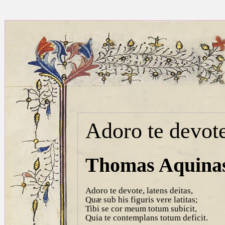
Adoro te devot
Thomas Aquinas
Adoro te devote, latens deitas,
Quæ sub his figuris vere latitas;
Tibi se cor meum totum subicit,
Quia te contemplans totum deficit.