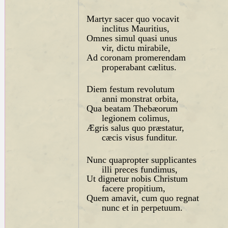
Martyr sacer quo vocavit
inclitus Mauritius,
Omnes simul quasi unus
vir, dictu mirabile,
Ad coronam promerendam
properabant cælitus.
Diem festum revolutum
anni monstrat orbita,
Qua beatam Thebæorum
legionem colimus,
Ægris salus quo præstatur,
cæcis visus funditur.
Nunc quapropter supplicantes
illi preces fundimus,
Ut dignetur nobis Christum
facere propitium,
Quem amavit, cum quo regnat
nunc et in perpetuum.