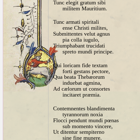
Tunc elegit gratum sibi
militem Mauritium.
Tunc armati spiritali
ense Christi milites,
Submittentes velut agnus
pia colla iugulo,
Triumphabant trucidati
spreto mundi principe.
Qui loricam fide textam
forti gestans pectore,
Qua beata Thebæorum
induebat agmina,
Ad cælorum ut consortes
incitaret præmia.
Contemnentes blandimenta
tyrannorum noxia
Flocci pendunt mundi pœnas
sub momento vincere,
Ut ditentur sempiterno
sine fine munere.