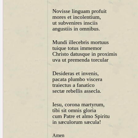
Novisse linguam profuit
mores et incolentium,
ut subvenires insciis
angustiis in omnibus.
Mundi illecebris mortuus
tuique totus immemor
Christo datusque in proximis
uva ut premenda torcular
Desideras et invenis,
pacata plumbo viscera
traiectus a fanatico
sectæ rebellis assecla.
Iesu, corona martyrum,
tibi sit omnis gloria
cum Patre et almo Spiritu
in sæculorum sæcula!
Amen