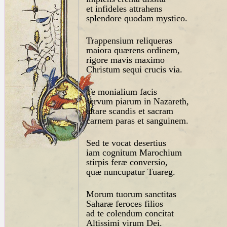
et infideles attrahens
splendore quodam mystico.
Trappensium reliqueras
maiora quærens ordinem,
rigore mavis maximo
Christum sequi crucis via.
Te monialium facis
servum piarum in Nazareth,
altare scandis et sacram
carnem paras et sanguinem.
Sed te vocat desertius
iam cognitum Marochium
stirpis feræ conversio,
quæ nuncupatur Tuareg.
Morum tuorum sanctitas
Saharæ feroces filios
ad te colendum concitat
Altissimi virum Dei.