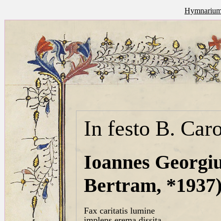
Hymnarium 
In festo B. Car
Ioannes Georgi
Bertram, *1937
Fax caritatis lumine
implens erema dissita