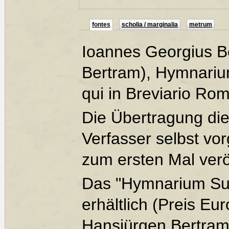
fontes
scholia / marginalia
metrum
Ioannes Georgius B
Bertram), Hymnariu
qui in Breviario Ro
Die Übertragung di
Verfasser selbst vo
zum ersten Mal veröf
Das "Hymnarium Sup
erhältlich (Preis Eu
Hansjürgen Bertram