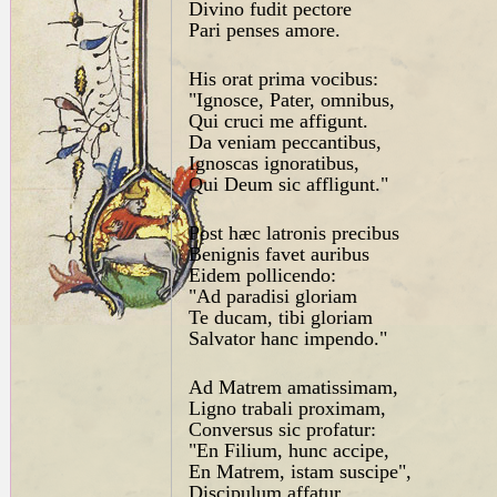
Divino fudit pectore
Pari penses amore.
His orat prima vocibus:
"Ignosce, Pater, omnibus,
Qui cruci me affigunt.
Da veniam peccantibus,
Ignoscas ignoratibus,
Qui Deum sic affligunt."
Post hæc latronis precibus
Benignis favet auribus
Eidem pollicendo:
"Ad paradisi gloriam
Te ducam, tibi gloriam
Salvator hanc impendo."
Ad Matrem amatissimam,
Ligno trabali proximam,
Conversus sic profatur:
"En Filium, hunc accipe,
En Matrem, istam suscipe",
Discipulum affatur.