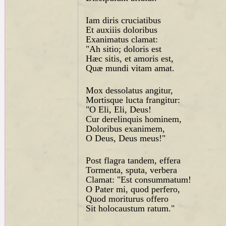
Iam diris cruciatibus
Et auxiiis doloribus
Exanimatus clamat:
"Ah sitio; doloris est
Hæc sitis, et amoris est,
Quæ mundi vitam amat.
Mox dessolatus angitur,
Mortisque lucta frangitur:
"O Eli, Eli, Deus!
Cur derelinquis hominem,
Doloribus exanimem,
O Deus, Deus meus!"
Post flagra tandem, effera
Tormenta, sputa, verbera
Clamat: "Est consummatum!
O Pater mi, quod perfero,
Quod moriturus offero
Sit holocaustum ratum."