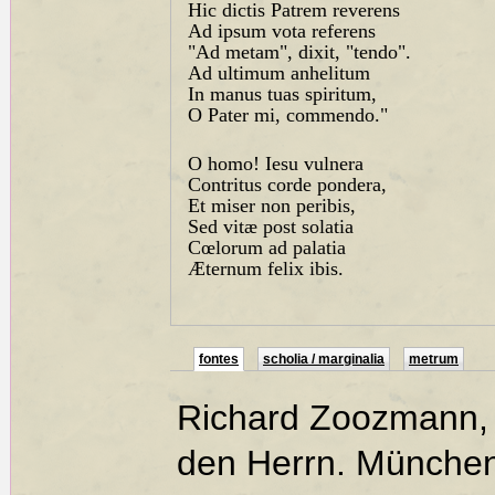
Hic dictis Patrem reverens
Ad ipsum vota referens
"Ad metam", dixit, "tendo".
Ad ultimum anhelitum
In manus tuas spiritum,
O Pater mi, commendo."
O homo! Iesu vulnera
Contritus corde pondera,
Et miser non peribis,
Sed vitæ post solatia
Cœlorum ad palatia
Æternum felix ibis.
fontes
scholia / marginalia
metrum
Richard Zoozmann,
den Herrn. München