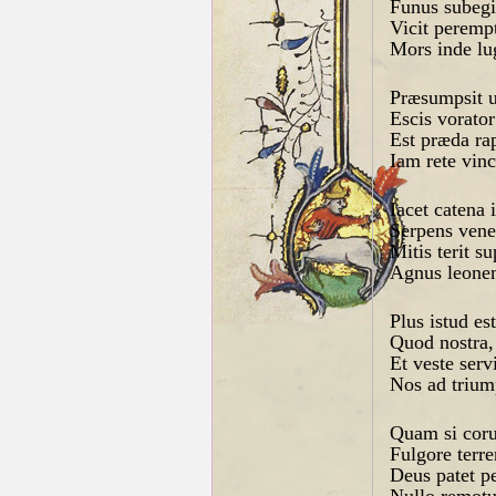
Funus subegi
Vicit peremp
Mors inde lug
Præsumpsit 
Escis vorator
Est præda ra
Iam rete vinc
Iacet catena 
Serpens venen
Mitis terit s
Agnus leonem
Plus istud es
Quod nostra, 
Et veste serv
Nos ad trium
Quam si coru
Fulgore terre
Deus patet p