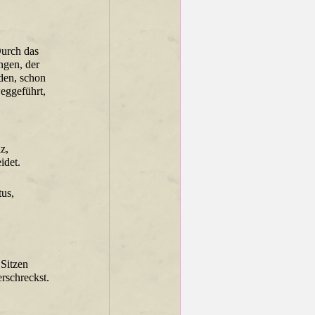
Durch das
ngen, der
rden, schon
weggeführt,
z,
idet.
tus,
Sitzen
erschreckst.