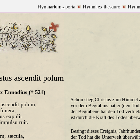
Hymnarium - porta
Hymni ex thesauro
Hymn
stus ascendit polum
x Ennodius († 521)
Schon stieg Christus zum Himmel 
 ascendit polum,
vor dem Begräbnis hat er (den Tod)
funera,
der Begrabene hat den Tod vertrie
us expulit
ist durch die Kraft des Todes übe
impulsu ruit.
Besingt dieses Ereignis, Jahrhunder
um, sæcula,
der Tod hat die Unterwelt überwält