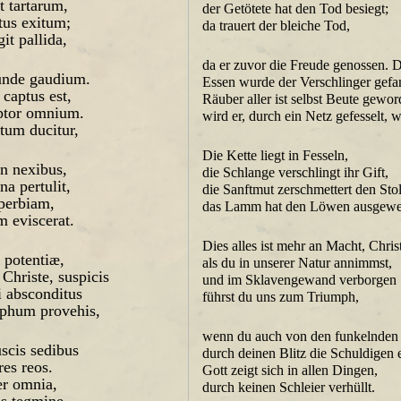
t tartarum,
der Getötete hat den Tod besiegt;
tus exitum;
da trauert der bleiche Tod,
it pallida,
da er zuvor die Freude genossen. 
unde gaudium.
Essen wurde der Verschlinger gefa
 captus est,
Räuber aller ist selbst Beute gewo
ptor omnium.
wird er, durch ein Netz gefesselt, 
tum ducitur,
Die Kette liegt in Fesseln,
in nexibus,
die Schlange verschlingt ihr Gift,
a pertulit,
die Sanftmut zerschmettert den Stol
uperbiam,
das Lamm hat den Löwen ausgewe
 eviscerat.
Dies alles ist mehr an Macht, Chris
t potentiæ,
als du in unserer Natur annimmst,
Christe, suspicis
und im Sklavengewand verborgen
i absconditus
führst du uns zum Triumph,
phum provehis,
wenn du auch von den funkelnden 
scis sedibus
durch deinen Blitz die Schuldigen 
res reos.
Gott zeigt sich in allen Dingen,
er omnia,
durch keinen Schleier verhüllt.