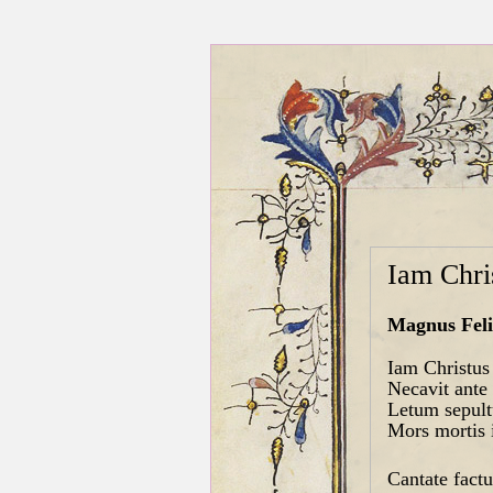
Iam Chri
Magnus Feli
Iam Christus
Necavit ante 
Letum sepult
Mors mortis 
Cantate fact