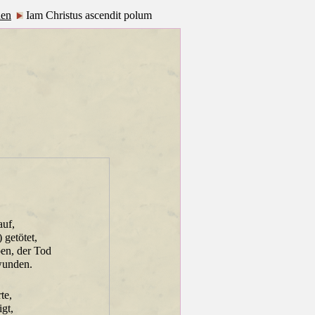
en
Iam Christus ascendit polum
auf,
 getötet,
ben, der Tod
rwunden.
te,
igt,