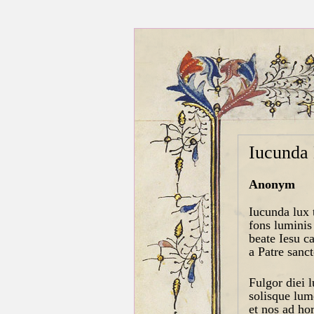
Iucunda 
Anonym
Iucunda lux 
fons luminis
beate Iesu ca
a Patre sanc
Fulgor diei 
solisque lum
et nos ad h