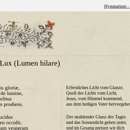
Hymnarium - 
Lux (Lumen hilare)
tu gloriæ,
Erfreuliches Licht vom Glanze,
 de lumine,
Quell des Lichts vom Licht,
elitus
Jesus, vom Himmel kommend,
to prodiens.
aus dem heiligen Vater hervorgehe
lucidus
Der strahlender Glanz des Tages
en occidit,
und das Sonnenlicht gehen unter,
oram vesperam
und im Gesang preisen wir dich