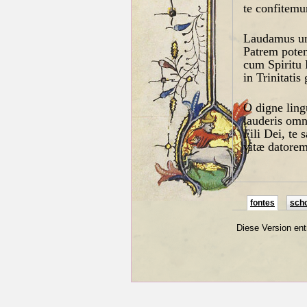
te confitemu
Laudamus u
Patrem pote
cum Spiritu 
in Trinitatis 
O digne lingu
lauderis omn
Fili Dei, te 
vitæ datorem
fontes
scho
Diese Version en