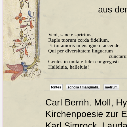
aus de
Veni, sancte spriritus,
Reple tuorum corda fidelium,
Et tui amoris in eis ignem accende,
Qui per diversitatem linguarum
cunctar
Gentes in unitate fidei congregasti.
Halleluia, halleluia!
fontes
scholia / marginalia
metrum
Carl Bernh. Moll, H
Kirchenpoesie zur E
Karl Simrock, Laud